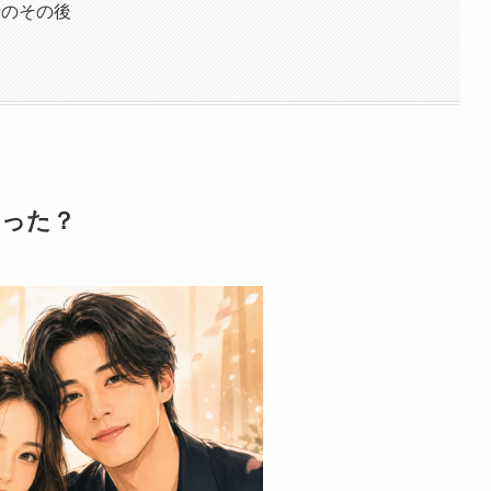
者のその後
なった？