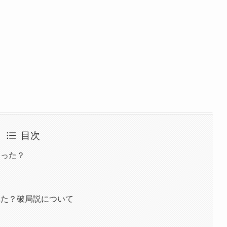
目次
なった？
れた？破局説について