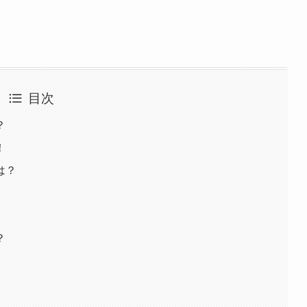
目次
？
！
は？
？