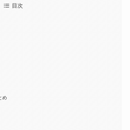
目次
とめ