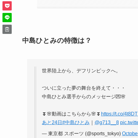
中島ひとみの特徴は？
世界陸上から、デフリンピックへ。
ついに立った夢の舞台を終えて・・・
中島ひとみ選手からのメッセージ💌🌸
⏬🌸動画はこちらから🌸⏬
https://t.co/4t8
あと24日
#中島ひとみ
｜
@g713__8
pic.twi
— 東京都 スポーツ (@sports_tokyo)
Octobe