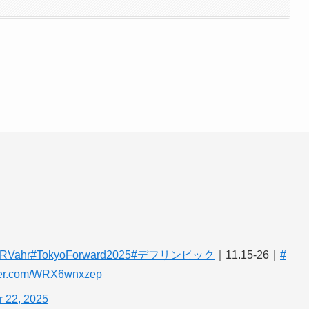
DTRVahr
#TokyoForward2025
#デフリンピック
｜11.15-26｜
#
tter.com/WRX6wnxzep
r 22, 2025