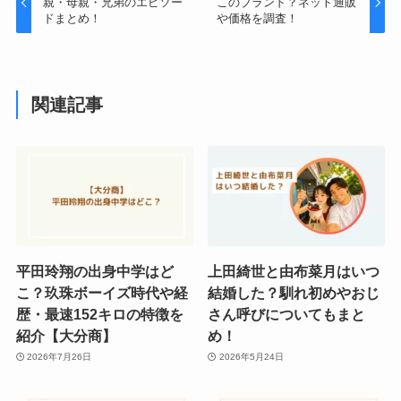
親・母親・兄弟のエピソー
このブランド？ネット通販
ドまとめ！
や価格を調査！
関連記事
平田玲翔の出身中学はど
上田綺世と由布菜月はいつ
こ？玖珠ボーイズ時代や経
結婚した？馴れ初めやおじ
歴・最速152キロの特徴を
さん呼びについてもまと
紹介【大分商】
め！
2026年7月26日
2026年5月24日