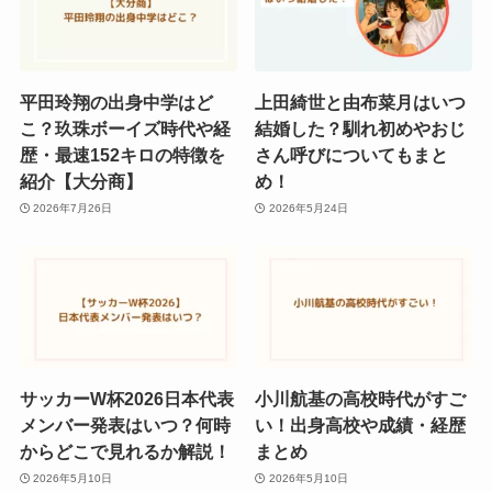
平田玲翔の出身中学はど
上田綺世と由布菜月はいつ
こ？玖珠ボーイズ時代や経
結婚した？馴れ初めやおじ
歴・最速152キロの特徴を
さん呼びについてもまと
紹介【大分商】
め！
2026年7月26日
2026年5月24日
サッカーW杯2026日本代表
小川航基の高校時代がすご
メンバー発表はいつ？何時
い！出身高校や成績・経歴
からどこで見れるか解説！
まとめ
2026年5月10日
2026年5月10日