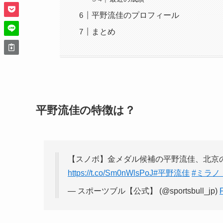
平野流佳のプロフィール
まとめ
平野流佳の特徴は？
【スノボ】金メダル候補の平野流佳、北京
https://t.co/Sm0nWlsPoJ
#平野流佳
#ミラノ
— スポーツブル【公式】 (@sportsbull_jp)