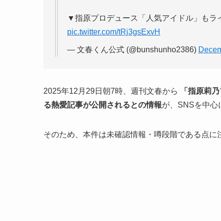
▼指原プロデュース「人気アイドル」もラ
pic.twitter.com/tRj3gsExvH
— 文春くん公式 (@bunshunho2386)
Decem
2025年12月29日朝7時、週刊文春から
「指原莉乃
る熱愛記事が公開されるとの情報
が、SNSを中
そのため、本件は未確認情報・噂段階である点に