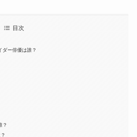
目次
イダー俳優は誰？
誰？
は？