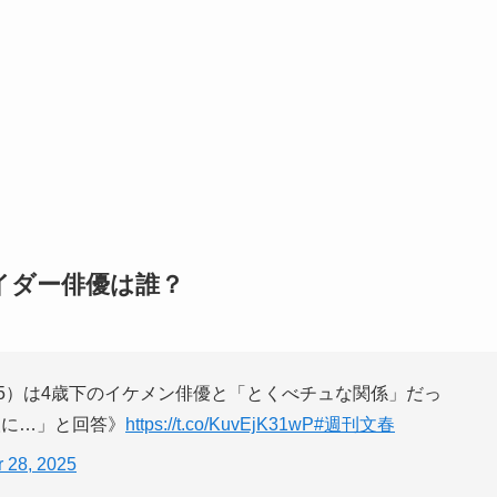
イダー俳優は誰？
25）は4歳下のイケメン俳優と「とくべチュな関係」だっ
人に…」と回答》
https://t.co/KuvEjK31wP
#週刊文春
 28, 2025