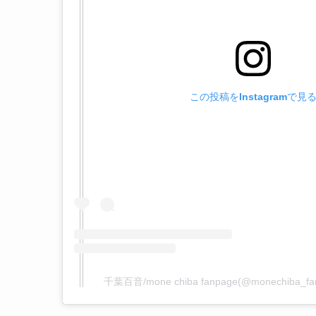
この投稿をInstagramで見
千葉百音/mone chiba fanpage(@monechib