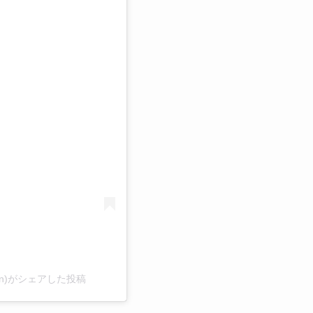
る
a_fan)がシェアした投稿