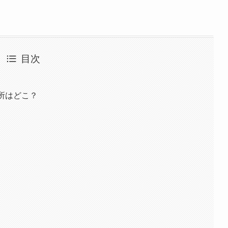
目次
所はどこ？