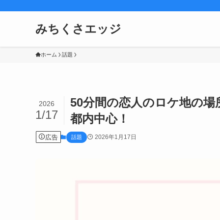
みちくさエッジ
ホーム
話題
50分間の恋人のロケ地の
2026
1/17
都内中心！
広告
2026年1月17日
話題