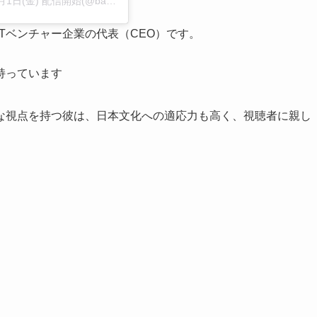
【公式】『バチェロレッテ・ジャパン』シーズン4🌹5月1日(金) 配信開始(@bachelorjapan)がシェアした投稿
Tベンチャー企業の代表（CEO）です。
持っています
な視点を持つ彼は、日本文化への適応力も高く、視聴者に親し