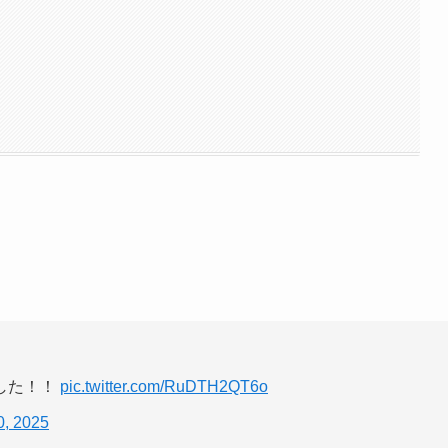
した！！
pic.twitter.com/RuDTH2QT6o
0, 2025