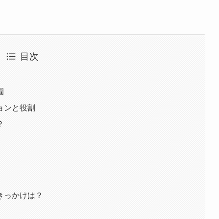
目次
園
ョンと役割
？
きっかけは？