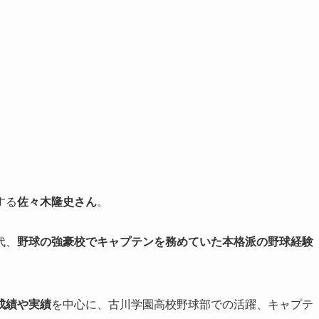
する
佐々木隆史さん
。
代、
野球の強豪校でキャプテンを務めていた本格派の野球経験
成績や実績
を中心に、古川学園高校野球部での活躍、キャプテ