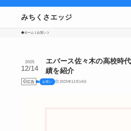
みちくさエッジ
ホーム
お笑い
エバース佐々木の高校時
2025
12/14
績を紹介
広告
2025年12月14日
お笑い